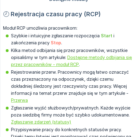
🕗
Rejestracja czasu pracy (RCP)
Moduł RCP umożliwia pracownikom:
Szybkie i intuicyjne zgłaszanie rozpoczęcia
Start
i
zakończenia pracy
Stop
.
Kilka metod odbijania się przez pracowników, wszystkie
opisaliśmy w tym artykule:
Dostępne metody odbijania się
przez pracowników - moduł RCP
.
Rejestrowanie przerw. Pracownicy mogą łatwo oznaczyć
czas przeznaczony na odpoczynek, dzięki czemu
dokładniej śledzony jest rzeczywisty czas pracy. Więcej
informacji na temat przerw znajduje się w tym artykule -
Przerwa
Zgłaszanie wyjść służbowych/prywatnych. Każde wyjście
poza siedzibę firmy może być szybko udokumentowane.
Zgłaszanie zdarzeń (statusy)
Przypisywanie pracy do konkretnych statusów pracy.
Dzięki temu łatwiej jest monitorować czas poświęcony na