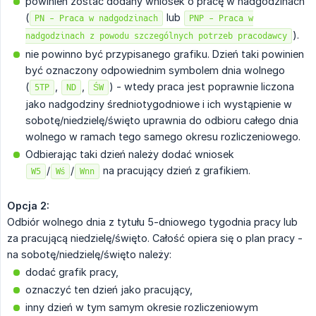
powinien zostać dodany wniosek o pracę w nadgodzinach
(
lub
PN - Praca w nadgodzinach
PNP - Praca w
).
nadgodzinach z powodu szczególnych potrzeb pracodawcy
nie powinno być przypisanego grafiku. Dzień taki powinien
być oznaczony odpowiednim symbolem dnia wolnego
(
,
,
) - wtedy praca jest poprawnie liczona
5TP
ND
ŚW
jako nadgodziny średniotygodniowe i ich wystąpienie w
sobotę/niedzielę/święto uprawnia do odbioru całego dnia
wolnego w ramach tego samego okresu rozliczeniowego.
Odbierając taki dzień należy dodać wniosek
/
/
na pracujący dzień z grafikiem.
W5
Wś
Wnn
Opcja 2:
Odbiór wolnego dnia z tytułu 5-dniowego tygodnia pracy lub
za pracującą niedzielę/święto. Całość opiera się o plan pracy -
na sobotę/niedzielę/święto należy:
dodać grafik pracy,
oznaczyć ten dzień jako pracujący,
inny dzień w tym samym okresie rozliczeniowym